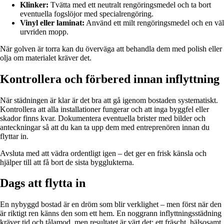
Klinker:
Tvätta med ett neutralt rengöringsmedel och ta bort
eventuella fogslöjor med specialrengöring.
Vinyl eller laminat:
Använd ett milt rengöringsmedel och en väl
urvriden mopp.
När golven är torra kan du överväga att behandla dem med polish eller
olja om materialet kräver det.
Kontrollera och förbered innan inflyttning
När städningen är klar är det bra att gå igenom bostaden systematiskt.
Kontrollera att alla installationer fungerar och att inga byggfel eller
skador finns kvar. Dokumentera eventuella brister med bilder och
anteckningar så att du kan ta upp dem med entreprenören innan du
flyttar in.
Avsluta med att vädra ordentligt igen – det ger en frisk känsla och
hjälper till att få bort de sista bygglukterna.
Dags att flytta in
En nybyggd bostad är en dröm som blir verklighet – men först när den
är riktigt ren känns den som ett hem. En noggrann inflyttningsstädning
kräver tid och tålamod, men resultatet är värt det: ett fräscht, hälsosamt