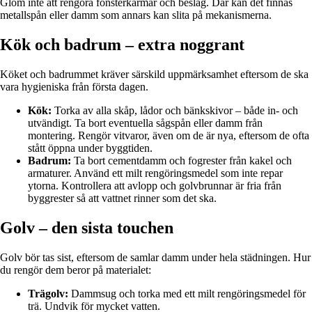
Glöm inte att rengöra fönsterkarmar och beslag. Där kan det finnas
metallspån eller damm som annars kan slita på mekanismerna.
Kök och badrum – extra noggrant
Köket och badrummet kräver särskild uppmärksamhet eftersom de ska
vara hygieniska från första dagen.
Kök:
Torka av alla skåp, lådor och bänkskivor – både in- och
utvändigt. Ta bort eventuella sågspån eller damm från
montering. Rengör vitvaror, även om de är nya, eftersom de ofta
stått öppna under byggtiden.
Badrum:
Ta bort cementdamm och fogrester från kakel och
armaturer. Använd ett milt rengöringsmedel som inte repar
ytorna. Kontrollera att avlopp och golvbrunnar är fria från
byggrester så att vattnet rinner som det ska.
Golv – den sista touchen
Golv bör tas sist, eftersom de samlar damm under hela städningen. Hur
du rengör dem beror på materialet:
Trägolv:
Dammsug och torka med ett milt rengöringsmedel för
trä. Undvik för mycket vatten.