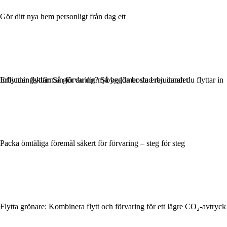
Gör ditt nya hem personligt från dag ett
Inflyttningsklar: Så gör du din nybyggda bostad ren innan du flyttar in
Erbjuder flyttfirman förvaring? Så bedömer du erbjudandet
Packa ömtåliga föremål säkert för förvaring – steg för steg
Flytta grönare: Kombinera flytt och förvaring för ett lägre CO₂-avtryck