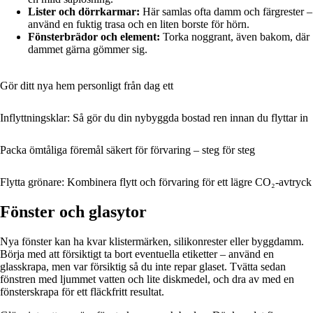
Lister och dörrkarmar:
Här samlas ofta damm och färgrester –
använd en fuktig trasa och en liten borste för hörn.
Fönsterbrädor och element:
Torka noggrant, även bakom, där
dammet gärna gömmer sig.
Gör ditt nya hem personligt från dag ett
Inflyttningsklar: Så gör du din nybyggda bostad ren innan du flyttar in
Packa ömtåliga föremål säkert för förvaring – steg för steg
Flytta grönare: Kombinera flytt och förvaring för ett lägre CO₂-avtryck
Fönster och glasytor
Nya fönster kan ha kvar klistermärken, silikonrester eller byggdamm.
Börja med att försiktigt ta bort eventuella etiketter – använd en
glasskrapa, men var försiktig så du inte repar glaset. Tvätta sedan
fönstren med ljummet vatten och lite diskmedel, och dra av med en
fönsterskrapa för ett fläckfritt resultat.