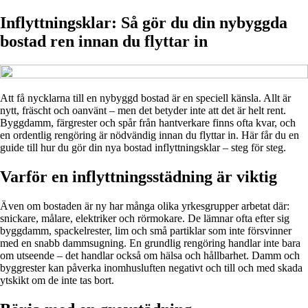
Inflyttningsklar: Så gör du din nybyggda
bostad ren innan du flyttar in
Att få nycklarna till en nybyggd bostad är en speciell känsla. Allt är
nytt, fräscht och oanvänt – men det betyder inte att det är helt rent.
Byggdamm, färgrester och spår från hantverkare finns ofta kvar, och
en ordentlig rengöring är nödvändig innan du flyttar in. Här får du en
guide till hur du gör din nya bostad inflyttningsklar – steg för steg.
Varför en inflyttningsstädning är viktig
Även om bostaden är ny har många olika yrkesgrupper arbetat där:
snickare, målare, elektriker och rörmokare. De lämnar ofta efter sig
byggdamm, spackelrester, lim och små partiklar som inte försvinner
med en snabb dammsugning. En grundlig rengöring handlar inte bara
om utseende – det handlar också om hälsa och hållbarhet. Damm och
byggrester kan påverka inomhusluften negativt och till och med skada
ytskikt om de inte tas bort.