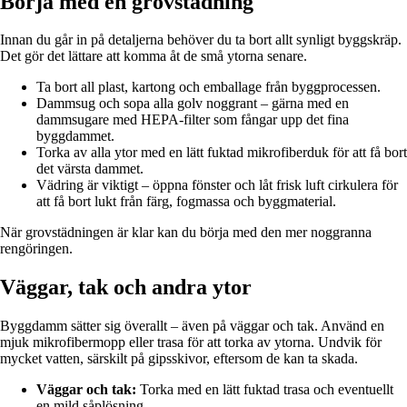
Börja med en grovstädning
Innan du går in på detaljerna behöver du ta bort allt synligt byggskräp.
Det gör det lättare att komma åt de små ytorna senare.
Ta bort all plast, kartong och emballage från byggprocessen.
Dammsug och sopa alla golv noggrant – gärna med en
dammsugare med HEPA-filter som fångar upp det fina
byggdammet.
Torka av alla ytor med en lätt fuktad mikrofiberduk för att få bort
det värsta dammet.
Vädring är viktigt – öppna fönster och låt frisk luft cirkulera för
att få bort lukt från färg, fogmassa och byggmaterial.
När grovstädningen är klar kan du börja med den mer noggranna
rengöringen.
Väggar, tak och andra ytor
Byggdamm sätter sig överallt – även på väggar och tak. Använd en
mjuk mikrofibermopp eller trasa för att torka av ytorna. Undvik för
mycket vatten, särskilt på gipsskivor, eftersom de kan ta skada.
Väggar och tak:
Torka med en lätt fuktad trasa och eventuellt
en mild såplösning.