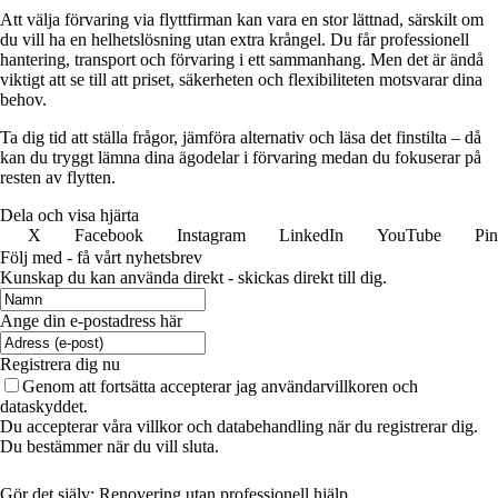
Att välja förvaring via flyttfirman kan vara en stor lättnad, särskilt om
du vill ha en helhetslösning utan extra krångel. Du får professionell
hantering, transport och förvaring i ett sammanhang. Men det är ändå
viktigt att se till att priset, säkerheten och flexibiliteten motsvarar dina
behov.
Ta dig tid att ställa frågor, jämföra alternativ och läsa det finstilta – då
kan du tryggt lämna dina ägodelar i förvaring medan du fokuserar på
resten av flytten.
Dela och visa hjärta
X
Facebook
Instagram
LinkedIn
YouTube
Pin
Följ med - få vårt nyhetsbrev
Kunskap du kan använda direkt - skickas direkt till dig.
Ange din e-postadress här
Registrera dig nu
Genom att fortsätta accepterar jag användarvillkoren och
dataskyddet.
Du accepterar våra villkor och databehandling när du registrerar dig.
Du bestämmer när du vill sluta.
Gör det själv: Renovering utan professionell hjälp