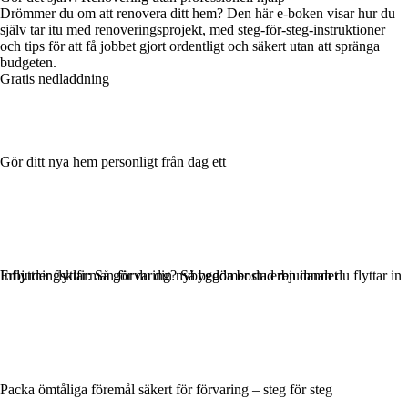
Drömmer du om att renovera ditt hem? Den här e-boken visar hur du
själv tar itu med renoveringsprojekt, med steg-för-steg-instruktioner
och tips för att få jobbet gjort ordentligt och säkert utan att spränga
budgeten.
Gratis nedladdning
Gör ditt nya hem personligt från dag ett
Inflyttningsklar: Så gör du din nybyggda bostad ren innan du flyttar in
Erbjuder flyttfirman förvaring? Så bedömer du erbjudandet
Packa ömtåliga föremål säkert för förvaring – steg för steg