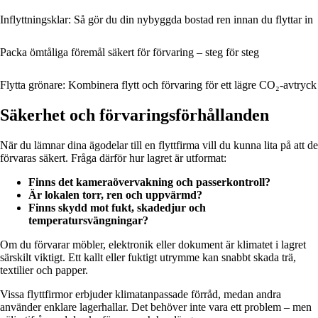
Inflyttningsklar: Så gör du din nybyggda bostad ren innan du flyttar in
Packa ömtåliga föremål säkert för förvaring – steg för steg
Flytta grönare: Kombinera flytt och förvaring för ett lägre CO₂-avtryck
Säkerhet och förvaringsförhållanden
När du lämnar dina ägodelar till en flyttfirma vill du kunna lita på att de
förvaras säkert. Fråga därför hur lagret är utformat:
Finns det kameraövervakning och passerkontroll?
Är lokalen torr, ren och uppvärmd?
Finns skydd mot fukt, skadedjur och
temperatursvängningar?
Om du förvarar möbler, elektronik eller dokument är klimatet i lagret
särskilt viktigt. Ett kallt eller fuktigt utrymme kan snabbt skada trä,
textilier och papper.
Vissa flyttfirmor erbjuder klimatanpassade förråd, medan andra
använder enklare lagerhallar. Det behöver inte vara ett problem – men