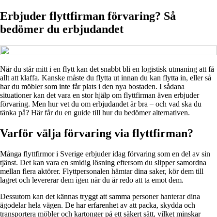
Erbjuder flyttfirman förvaring? Så
bedömer du erbjudandet
När du står mitt i en flytt kan det snabbt bli en logistisk utmaning att få
allt att klaffa. Kanske måste du flytta ut innan du kan flytta in, eller så
har du möbler som inte får plats i den nya bostaden. I sådana
situationer kan det vara en stor hjälp om flyttfirman även erbjuder
förvaring. Men hur vet du om erbjudandet är bra – och vad ska du
tänka på? Här får du en guide till hur du bedömer alternativen.
Varför välja förvaring via flyttfirman?
Många flyttfirmor i Sverige erbjuder idag förvaring som en del av sin
tjänst. Det kan vara en smidig lösning eftersom du slipper samordna
mellan flera aktörer. Flyttpersonalen hämtar dina saker, kör dem till
lagret och levererar dem igen när du är redo att ta emot dem.
Dessutom kan det kännas tryggt att samma personer hanterar dina
ägodelar hela vägen. De har erfarenhet av att packa, skydda och
transportera möbler och kartonger på ett säkert sätt, vilket minskar