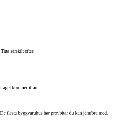
tta särskilt efter:
r draget kommer ifrån.
rar. De flesta byggvaruhus har provbitar du kan jämföra med.