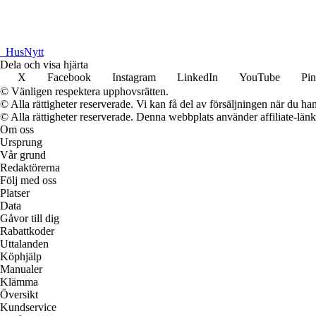
_
HusNytt
Dela och visa hjärta
X
Facebook
Instagram
LinkedIn
YouTube
Pin
© Vänligen respektera upphovsrätten.
© Alla rättigheter reserverade. Vi kan få del av försäljningen när du han
© Alla rättigheter reserverade. Denna webbplats använder affiliate-länkar
Om oss
Ursprung
Vår grund
Redaktörerna
Följ med oss
Platser
Data
Gåvor till dig
Rabattkoder
Uttalanden
Köphjälp
Manualer
Klämma
Översikt
Kundservice