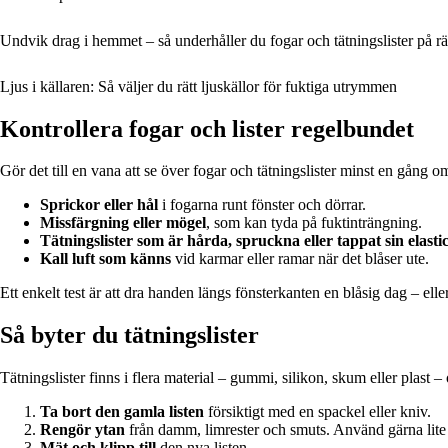
Undvik drag i hemmet – så underhåller du fogar och tätningslister på rät
Ljus i källaren: Så väljer du rätt ljuskällor för fuktiga utrymmen
Kontrollera fogar och lister regelbundet
Gör det till en vana att se över fogar och tätningslister minst en gång
Sprickor eller hål
i fogarna runt fönster och dörrar.
Missfärgning eller mögel
, som kan tyda på fuktinträngning.
Tätningslister som är hårda, spruckna eller tappat sin elastic
Kall luft som känns
vid karmar eller ramar när det blåser ute.
Ett enkelt test är att dra handen längs fönsterkanten en blåsig dag – elle
Så byter du tätningslister
Tätningslister finns i flera material – gummi, silikon, skum eller plast 
Ta bort den gamla listen
försiktigt med en spackel eller kniv.
Rengör ytan
från damm, limrester och smuts. Använd gärna lite sp
Mät och klipp till
den nya listen.