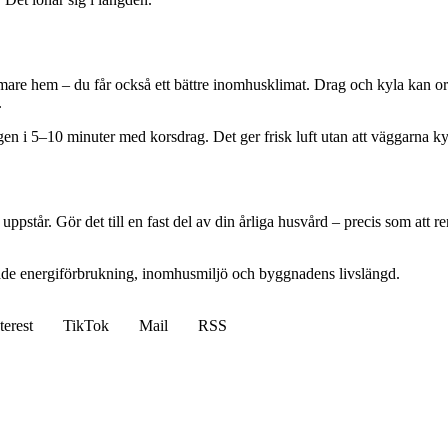
varmare hem – du får också ett bättre inomhusklimat. Drag och kyla kan
.
 i 5–10 minuter med korsdrag. Det ger frisk luft utan att väggarna kyl
uppstår. Gör det till en fast del av din årliga husvård – precis som att
i både energiförbrukning, inomhusmiljö och byggnadens livslängd.
terest
TikTok
Mail
RSS