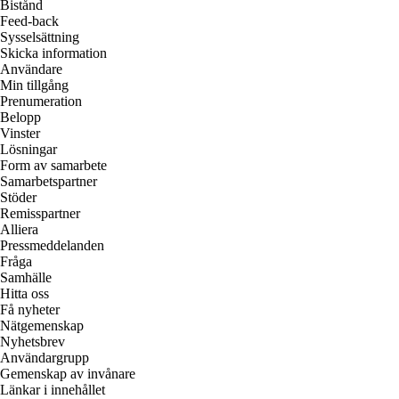
Bistånd
Feed-back
Sysselsättning
Skicka information
Användare
Min tillgång
Prenumeration
Belopp
Vinster
Lösningar
Form av samarbete
Samarbetspartner
Stöder
Remisspartner
Alliera
Pressmeddelanden
Fråga
Samhälle
Hitta oss
Få nyheter
Nätgemenskap
Nyhetsbrev
Användargrupp
Gemenskap av invånare
Länkar i innehållet