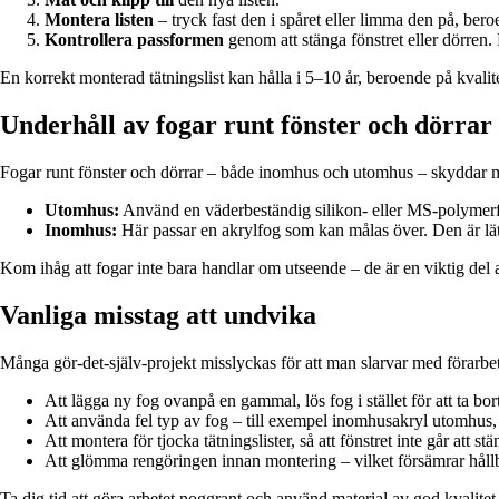
Montera listen
– tryck fast den i spåret eller limma den på, bero
Kontrollera passformen
genom att stänga fönstret eller dörren. D
En korrekt monterad tätningslist kan hålla i 5–10 år, beroende på kvalit
Underhåll av fogar runt fönster och dörrar
Fogar runt fönster och dörrar – både inomhus och utomhus – skyddar m
Utomhus:
Använd en väderbeständig silikon- eller MS-polymerfog
Inomhus:
Här passar en akrylfog som kan målas över. Den är lätt 
Kom ihåg att fogar inte bara handlar om utseende – de är en viktig del 
Vanliga misstag att undvika
Många gör-det-själv-projekt misslyckas för att man slarvar med förarbet
Att lägga ny fog ovanpå en gammal, lös fog i stället för att ta bort
Att använda fel typ av fog – till exempel inomhusakryl utomhus, 
Att montera för tjocka tätningslister, så att fönstret inte går att stä
Att glömma rengöringen innan montering – vilket försämrar håll
Ta dig tid att göra arbetet noggrant och använd material av god kvalitet.