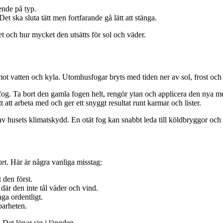
ende på typ.
et ska sluta tätt men fortfarande gå lätt att stänga.
et och hur mycket den utsätts för sol och väder.
ot vatten och kyla. Utomhusfogar bryts med tiden ner av sol, frost oc
. Ta bort den gamla fogen helt, rengör ytan och applicera den nya med f
att arbeta med och ger ett snyggt resultat runt karmar och lister.
av husets klimatskydd. En otät fog kan snabbt leda till köldbryggor och
et. Här är några vanliga misstag:
 den först.
där den inte tål väder och vind.
nga ordentligt.
barheten.
 Det lönar sig i längden.