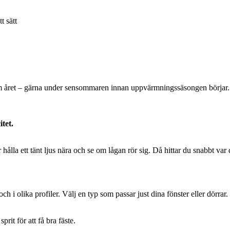
t sätt
 om året – gärna under sensommaren innan uppvärmningssäsongen börjar. Ti
itet.
r hålla ett tänt ljus nära och se om lågan rör sig. Då hittar du snabbt va
– och i olika profiler. Välj en typ som passar just dina fönster eller dör
rit för att få bra fäste.