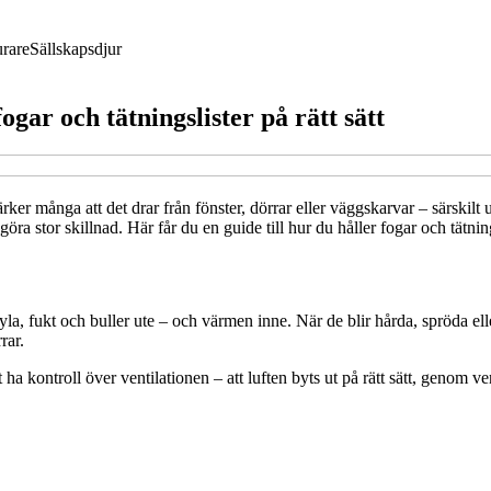
rare
Sällskapsdjur
gar och tätningslister på rätt sätt
r många att det drar från fönster, dörrar eller väggskarvar – särskilt u
v göra stor skillnad. Här får du en guide till hur du håller fogar och tät
yla, fukt och buller ute – och värmen inne. När de blir hårda, spröda ell
rar.
t ha kontroll över ventilationen – att luften byts ut på rätt sätt, genom v