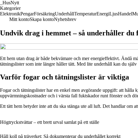
_
HusNytt
Kategorier
Elektronik
Pengar
Försäkring
Underhåll
Temperatur
Energi
Ljus
Handel
Mu
Mitt konto
Skapa konto
Nyhetsbrev
Undvik drag i hemmet – så underhåller du fo
Ett hem utan drag är både bekvämare och mer energieffektivt. Ändå märke
tätningslister som inte längre håller tätt. Med lite underhåll kan du själ
Varför fogar och tätningslister är viktiga
Fogar och tätningslister har en enkel men avgörande uppgift: att hålla k
uppvärmningskostnader och i värsta fall fuktskador runt fönster och dör
Ett tätt hem betyder inte att du ska stänga ute all luft. Det handlar om at
Högtryckstvättar – ett brett urval samlat på ett ställe
Håll koll på träverket: Så dokumenterar du underhållet korrekt