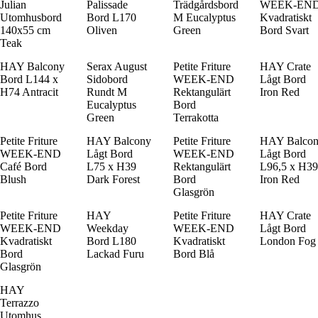
Julian
Palissade
Trädgårdsbord
WEEK-EN
Utomhusbord
Bord L170
M Eucalyptus
Kvadratiskt
140x55 cm
Oliven
Green
Bord Svart
Teak
HAY Balcony
Serax August
Petite Friture
HAY Crate
Bord L144 x
Sidobord
WEEK-END
Lågt Bord
H74 Antracit
Rundt M
Rektangulärt
Iron Red
Eucalyptus
Bord
Green
Terrakotta
Petite Friture
HAY Balcony
Petite Friture
HAY Balco
WEEK-END
Lågt Bord
WEEK-END
Lågt Bord
Café Bord
L75 x H39
Rektangulärt
L96,5 x H39
Blush
Dark Forest
Bord
Iron Red
Glasgrön
Petite Friture
HAY
Petite Friture
HAY Crate
WEEK-END
Weekday
WEEK-END
Lågt Bord
Kvadratiskt
Bord L180
Kvadratiskt
London Fog
Bord
Lackad Furu
Bord Blå
Glasgrön
HAY
Terrazzo
Utomhus