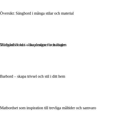
Översikt: Sängbord i många stilar och material
Matbord i fokus – inspiration för matsalen
Trädgårdsbord i olika designer och färger
Barbord – skapa trivsel och stil i ditt hem
Matbordset som inspiration till trevliga måltider och samvaro