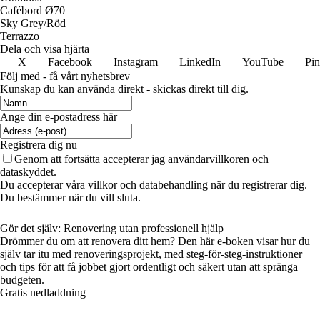
Cafébord Ø70
Sky Grey/Röd
Terrazzo
Dela och visa hjärta
X
Facebook
Instagram
LinkedIn
YouTube
Pin
Följ med - få vårt nyhetsbrev
Kunskap du kan använda direkt - skickas direkt till dig.
Ange din e-postadress här
Registrera dig nu
Genom att fortsätta accepterar jag användarvillkoren och
dataskyddet.
Du accepterar våra villkor och databehandling när du registrerar dig.
Du bestämmer när du vill sluta.
Gör det själv: Renovering utan professionell hjälp
Drömmer du om att renovera ditt hem? Den här e-boken visar hur du
själv tar itu med renoveringsprojekt, med steg-för-steg-instruktioner
och tips för att få jobbet gjort ordentligt och säkert utan att spränga
budgeten.
Gratis nedladdning