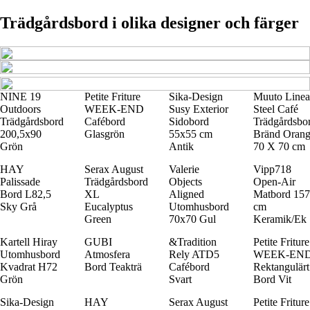
Trädgårdsbord i olika designer och färger
NINE 19
Petite Friture
Sika-Design
Muuto Linea
Outdoors
WEEK-END
Susy Exterior
Steel Café
Trädgårdsbord
Cafébord
Sidobord
Trädgårdsbo
200,5x90
Glasgrön
55x55 cm
Bränd Oran
Grön
Antik
70 X 70 cm
HAY
Serax August
Valerie
Vipp718
Palissade
Trädgårdsbord
Objects
Open-Air
Bord L82,5
XL
Aligned
Matbord 157
Sky Grå
Eucalyptus
Utomhusbord
cm
Green
70x70 Gul
Keramik/Ek
Kartell Hiray
GUBI
&Tradition
Petite Friture
Utomhusbord
Atmosfera
Rely ATD5
WEEK-EN
Kvadrat H72
Bord Teakträ
Cafébord
Rektangulärt
Grön
Svart
Bord Vit
Sika-Design
HAY
Serax August
Petite Friture