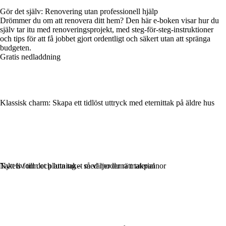
Gör det själv: Renovering utan professionell hjälp
Drömmer du om att renovera ditt hem? Den här e-boken visar hur du
själv tar itu med renoveringsprojekt, med steg-för-steg-instruktioner
och tips för att få jobbet gjort ordentligt och säkert utan att spränga
budgeten.
Gratis nedladdning
Klassisk charm: Skapa ett tidlöst uttryck med eternittak på äldre hus
Takets form och lutning – så väljer du rätt takpannor
Nytt liv till det platta taket med moderna material