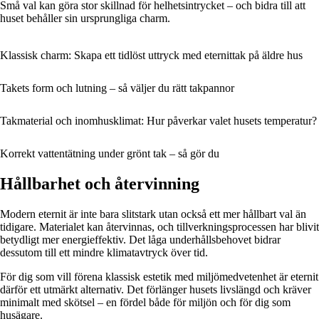
Små val kan göra stor skillnad för helhetsintrycket – och bidra till att
huset behåller sin ursprungliga charm.
Klassisk charm: Skapa ett tidlöst uttryck med eternittak på äldre hus
Takets form och lutning – så väljer du rätt takpannor
Takmaterial och inomhusklimat: Hur påverkar valet husets temperatur?
Korrekt vattentätning under grönt tak – så gör du
Hållbarhet och återvinning
Modern eternit är inte bara slitstark utan också ett mer hållbart val än
tidigare. Materialet kan återvinnas, och tillverkningsprocessen har blivit
betydligt mer energieffektiv. Det låga underhållsbehovet bidrar
dessutom till ett mindre klimatavtryck över tid.
För dig som vill förena klassisk estetik med miljömedvetenhet är eternit
därför ett utmärkt alternativ. Det förlänger husets livslängd och kräver
minimalt med skötsel – en fördel både för miljön och för dig som
husägare.