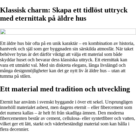
Klassisk charm: Skapa ett tidlöst uttryck
med eternittak på äldre hus
Ett äldre hus bär ofta på en unik karaktär – en kombination av historia,
hantverk och själ som ger byggnaden sin särskilda atmosfär. När taket
behöver bytas är det därför viktigt att välja ett material som både
skyddar huset och bevarar dess klassiska uttryck. Ett eternittak kan
vara ett utmärkt val. Med sin diskreta elegans, långa livslängd och
många designmöjligheter kan det ge nytt liv åt äldre hus – utan att
tumma på stilen.
Ett material med tradition och utveckling
Eternit har använts i svenskt byggande i över ett sekel. Ursprungligen
innehöll materialet asbest, men dagens eternit – eller fibercement som
det numera kallas – är helt fri från skadliga ämnen. Den moderna
fibercementen består av cement, cellulosa- eller syntetfibrer och vatten,
vilket ger ett lätt, starkt och väderbeständigt material som kan hålla i
flera decennier.