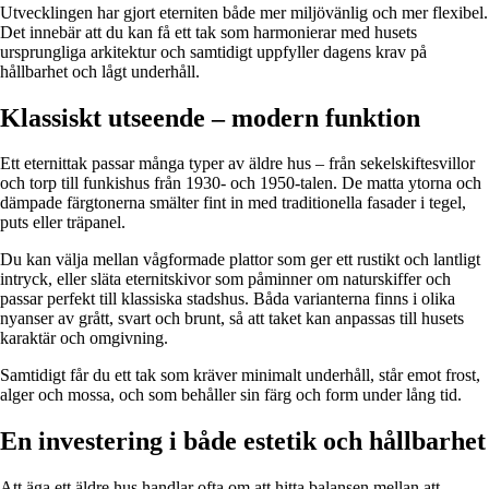
Utvecklingen har gjort eterniten både mer miljövänlig och mer flexibel.
Det innebär att du kan få ett tak som harmonierar med husets
ursprungliga arkitektur och samtidigt uppfyller dagens krav på
hållbarhet och lågt underhåll.
Klassiskt utseende – modern funktion
Ett eternittak passar många typer av äldre hus – från sekelskiftesvillor
och torp till funkishus från 1930- och 1950-talen. De matta ytorna och
dämpade färgtonerna smälter fint in med traditionella fasader i tegel,
puts eller träpanel.
Du kan välja mellan vågformade plattor som ger ett rustikt och lantligt
intryck, eller släta eternitskivor som påminner om naturskiffer och
passar perfekt till klassiska stadshus. Båda varianterna finns i olika
nyanser av grått, svart och brunt, så att taket kan anpassas till husets
karaktär och omgivning.
Samtidigt får du ett tak som kräver minimalt underhåll, står emot frost,
alger och mossa, och som behåller sin färg och form under lång tid.
En investering i både estetik och hållbarhet
Att äga ett äldre hus handlar ofta om att hitta balansen mellan att