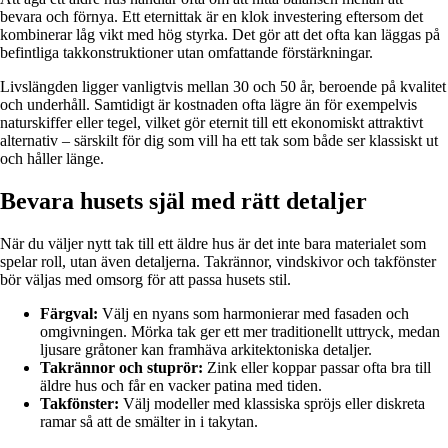
bevara och förnya. Ett eternittak är en klok investering eftersom det
kombinerar låg vikt med hög styrka. Det gör att det ofta kan läggas på
befintliga takkonstruktioner utan omfattande förstärkningar.
Livslängden ligger vanligtvis mellan 30 och 50 år, beroende på kvalitet
och underhåll. Samtidigt är kostnaden ofta lägre än för exempelvis
naturskiffer eller tegel, vilket gör eternit till ett ekonomiskt attraktivt
alternativ – särskilt för dig som vill ha ett tak som både ser klassiskt ut
och håller länge.
Bevara husets själ med rätt detaljer
När du väljer nytt tak till ett äldre hus är det inte bara materialet som
spelar roll, utan även detaljerna. Takrännor, vindskivor och takfönster
bör väljas med omsorg för att passa husets stil.
Färgval:
Välj en nyans som harmonierar med fasaden och
omgivningen. Mörka tak ger ett mer traditionellt uttryck, medan
ljusare gråtoner kan framhäva arkitektoniska detaljer.
Takrännor och stuprör:
Zink eller koppar passar ofta bra till
äldre hus och får en vacker patina med tiden.
Takfönster:
Välj modeller med klassiska spröjs eller diskreta
ramar så att de smälter in i takytan.