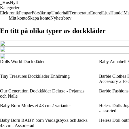
_
HusNytt
Kategorier
Elektronik
Pengar
Försäkring
Underhåll
Temperatur
Energi
Ljus
Handel
Mu
Mitt konto
Skapa konto
Nyhetsbrev
En titt på olika typer av dockkläder
Dolls World Dockkläder
Baby Annabell
Tiny Treasures Dockkläder Enhörning
Barbie Clothes 
Accessory 2-Pac
Our Generation Dockkläder Deluxe - Pyjamas
Barbie Fashions
och Nalle
Baby Born Modesæt 43 cm 2 varianter
Heless Dolls Jog
- assorted
Baby Born BABY born Vardagsbyxa och Jacka
Heless Doll out
43 cm - Assorterad