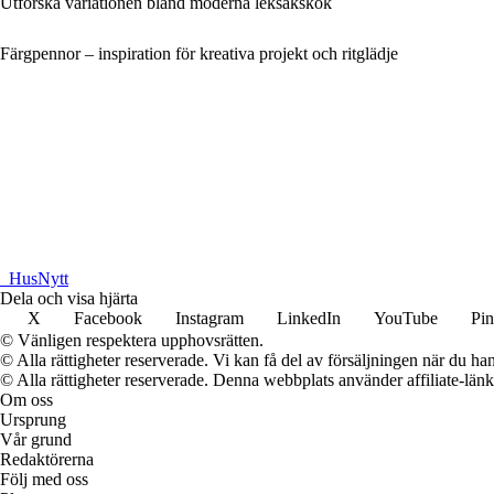
Utforska variationen bland moderna leksakskök
Färgpennor – inspiration för kreativa projekt och ritglädje
_
HusNytt
Dela och visa hjärta
X
Facebook
Instagram
LinkedIn
YouTube
Pin
© Vänligen respektera upphovsrätten.
© Alla rättigheter reserverade. Vi kan få del av försäljningen när du han
© Alla rättigheter reserverade. Denna webbplats använder affiliate-länkar
Om oss
Ursprung
Vår grund
Redaktörerna
Följ med oss