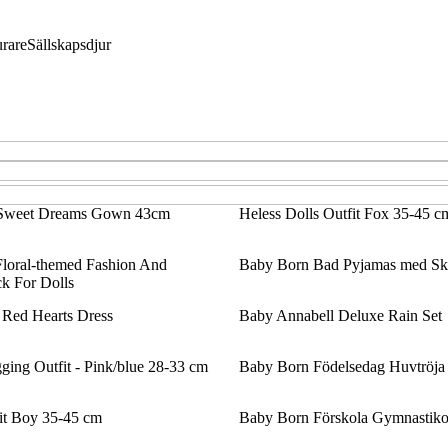
rare
Sällskapsdjur
 Sweet Dreams Gown 43cm
Heless Dolls Outfit Fox 35-45 c
Floral-themed Fashion And
Baby Born Bad Pyjamas med Sk
k For Dolls
 Red Hearts Dress
Baby Annabell Deluxe Rain Set
ging Outfit - Pink/blue 28-33 cm
Baby Born Födelsedag Huvtröja
fit Boy 35-45 cm
Baby Born Förskola Gymnastikou