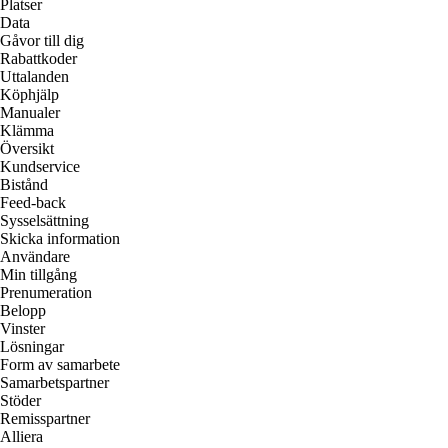
Platser
Data
Gåvor till dig
Rabattkoder
Uttalanden
Köphjälp
Manualer
Klämma
Översikt
Kundservice
Bistånd
Feed-back
Sysselsättning
Skicka information
Användare
Min tillgång
Prenumeration
Belopp
Vinster
Lösningar
Form av samarbete
Samarbetspartner
Stöder
Remisspartner
Alliera